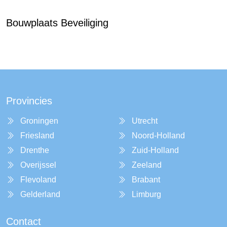
Bouwplaats Beveiliging
Provincies
Groningen
Utrecht
Friesland
Noord-Holland
Drenthe
Zuid-Holland
Overijssel
Zeeland
Flevoland
Brabant
Gelderland
Limburg
Contact